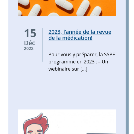
Pour
15
2023, l’année de la revue
vous
de la médication!
y
Déc
préparer,
2022
la
Pour vous y préparer, la SSPF
SSPF
programme en 2023 : – Un
programme
webinaire sur […]
en
2023
:
–
Un
webinaire
sur
[…]