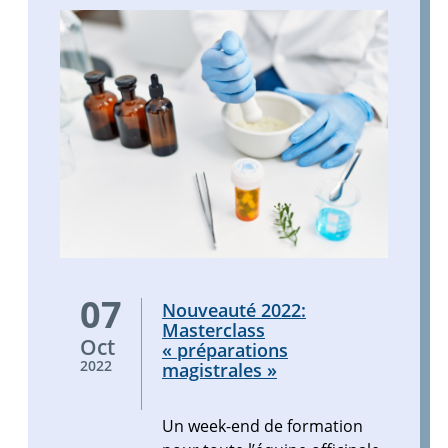
modernise
pour
vous
[…]
Un
07
Nouveauté 2022:
week-
Masterclass
end
Oct
« préparations
de
2022
magistrales »
formation
pour
Un week-end de formation
toute