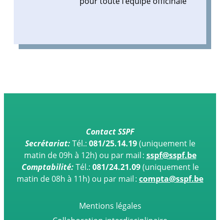
pour toute l’équipe officinale
l’équipe
officinale
Contact SSPF
Secrétariat:
Tél.:
081/25.14.19
(uniquement le
matin de 09h à 12h)
ou par mail :
sspf@sspf.be
Comptabilité:
Tél.:
081/24.21.09
(uniquement le
matin de 08h à 11h) ou par mail :
compta@sspf.be
Mentions légales