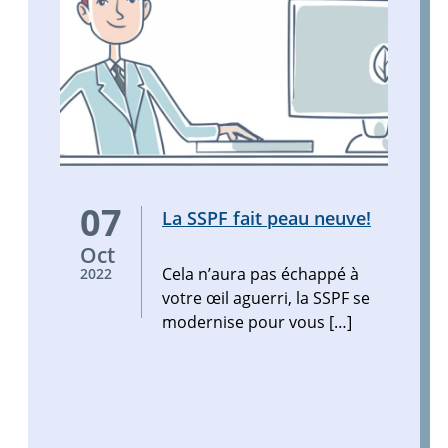
Cela
07
La SSPF fait peau neuve!
n’aura
pas
Oct
échappé
Cela n’aura pas échappé à
2022
à
votre œil aguerri, la SSPF se
votre
modernise pour vous […]
œil
aguerri,
la
SSPF
se