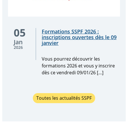
Vous
05
Formations SSPF 2026 :
pourrez
inscriptions ouvertes dès le 09
découvrir
Jan
janvier
les
2026
formations
Vous pourrez découvrir les
2026
formations 2026 et vous y inscrire
et
dès ce vendredi 09/01/26 […]
vous
y
inscrire
dès
Toutes les actualités SSPF
ce
vendredi
09/01/26
[…]