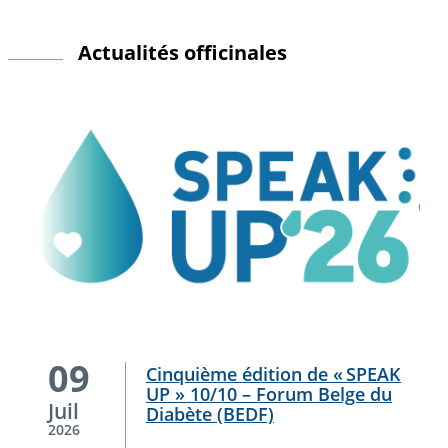
Actualités officinales
La
09
Cinquième édition de « SPEAK
cinquième
UP » 10/10 – Forum Belge du
édition
Juil
Diabète (BEDF)
de
2026