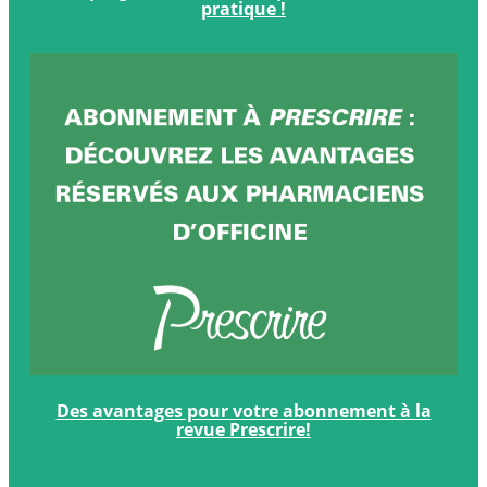
2026
pratique !
complet,
accessible
et
pratique
!
Des
avantages
Des avantages pour votre abonnement à la
pour
revue Prescrire!
votre
abonnement