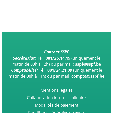
cas
[…]
Contact SSPF
Secrétariat:
Tél.:
081/25.14.19
(uniquement le
matin de 09h à 12h)
ou par mail :
sspf@sspf.be
Comptabilité:
Tél.:
081/24.21.09
(uniquement le
matin de 08h à 11h) ou par mail :
compta@sspf.be
Mentions légales
Collaboration interdisciplinaire
Modalités de paiement
Conditions générales de vente