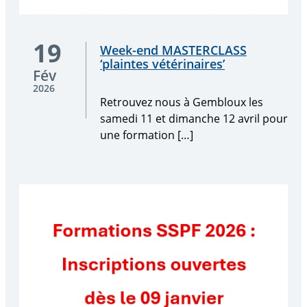
Retrouvez
19
Week-end MASTERCLASS
nous
‘plaintes vétérinaires’
à
Fév
Gembloux
2026
les
Retrouvez nous à Gembloux les
samedi
samedi 11 et dimanche 12 avril pour
11
une formation […]
et
dimanche
12
avril
pour
une
formation
[…]