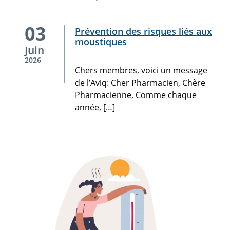
Chers
03
Prévention des risques liés aux
membres,
moustiques
voici
Juin
un
2026
message
Chers membres, voici un message
de
de l’Aviq: Cher Pharmacien, Chère
l’Aviq:
Pharmacienne, Comme chaque
Cher
année, […]
Pharmacien,
Chère
Pharmacienne,
Comme
chaque
année,
[…]