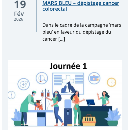
19
MARS BLEU – dépistage cancer
le
colorectal
cadre
Fév
de
2026
la
Dans le cadre de la campagne ‘mars
campagne
bleu’ en faveur du dépistage du
‘mars
cancer […]
bleu’
en
faveur
du
dépistage
du
cancer
[…]