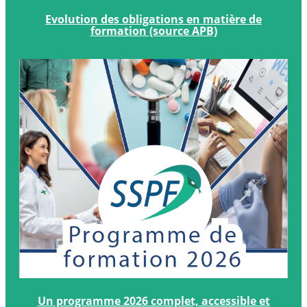
Evolution
des
Evolution des obligations en matière de
obligations
formation (source APB)
en
matière
de
formation
(source
APB)
Un
programme
Un programme 2026 complet, accessible et