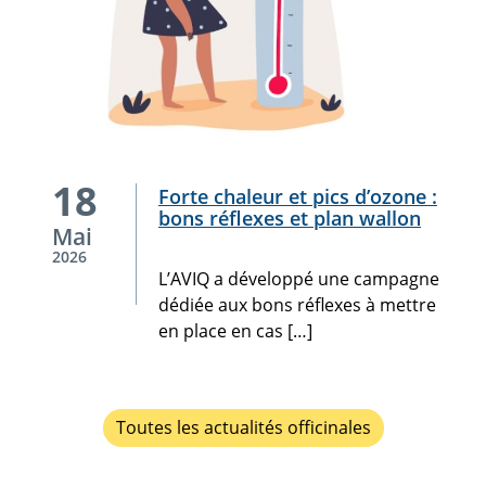
L’AVIQ a
18
Forte chaleur et pics d’ozone :
développé
bons réflexes et plan wallon
une
Mai
campagne
2026
dédiée
L’AVIQ a développé une campagne
aux
dédiée aux bons réflexes à mettre
bons
en place en cas […]
réflexes
à
mettre
Toutes les actualités officinales
en
place
en