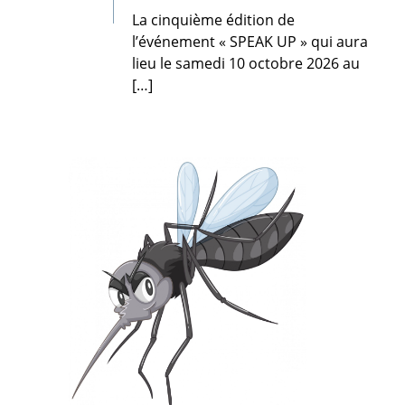
l’événement « SPEAK
La cinquième édition de
UP » qui
l’événement « SPEAK UP » qui aura
aura
lieu le samedi 10 octobre 2026 au
lieu
[…]
le
samedi
10
octobre
2026
au
[…]