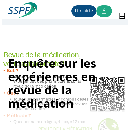
Vers
Accueil
›
Officinales
›
Enquête sur les expériences en
le
Librairie
contenu
revue de la médication
SSPF
Enquête sur les
expériences en
revue de la
médication