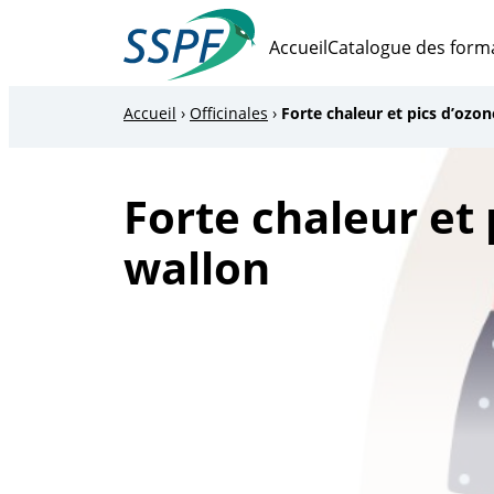
Vers
le
Accueil
Catalogue des form
contenu
SSPF
Accueil
›
Officinales
›
Forte chaleur et pics d’ozon
Forte chaleur et 
wallon