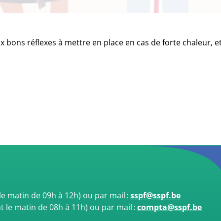
ons réflexes à mettre en place en cas de forte chaleur, et à
e matin de 09h à 12h)
ou par mail :
sspf@sspf.be
le matin de 08h à 11h) ou par mail :
compta@sspf.be