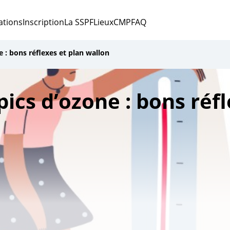
ations
Inscription
La SSPF
Lieux
CMP
FAQ
e : bons réflexes et plan wallon
pics d’ozone : bons réf