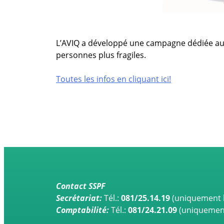
L’AVIQ a développé une campagne dédiée aux b
personnes plus fragiles.
Toutes les infos en cliquant ici!
Contact SSPF
Secrétariat:
Tél.:
081/25.14.19
(uniquement l
Comptabilité:
Tél.:
081/24.21.09
(uniquement 