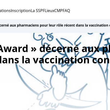
ations
Inscription
La SSPF
Lieux
CMP
FAQ
cerné aux pharmaciens pour leur rôle récent dans la vaccination c
s Award » décerné aux 
dans la vaccination co