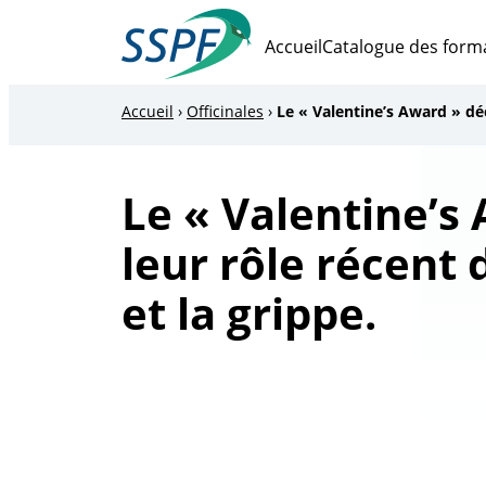
Vers
le
Accueil
Catalogue des form
contenu
SSPF
Accueil
›
Officinales
›
Le « Valentine’s Award » dé
Le « Valentine’
leur rôle récent 
et la grippe.