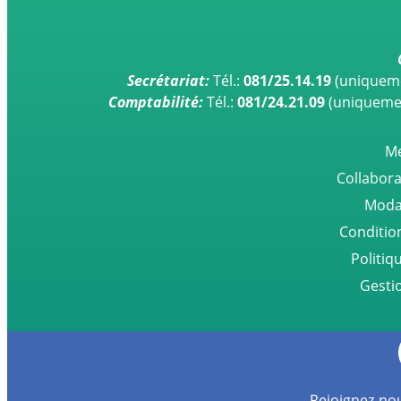
Secrétariat:
Tél.:
081/25.14.19
(uniqueme
Comptabilité:
Tél.:
081/24.21.09
(uniquement
Me
Collabora
Modal
Conditio
Politiq
Gesti
Rejoignez-nou