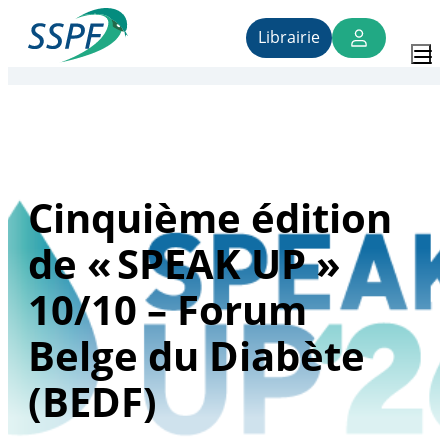
Vers
Accueil
›
Officinales
›
Cinquième édition de « SPEAK UP »
le
Librairie
contenu
10/10 – Forum Belge du Diabète (BEDF)
SSPF
Cinquième édition
de « SPEAK UP »
10/10 – Forum
Belge du Diabète
(BEDF)