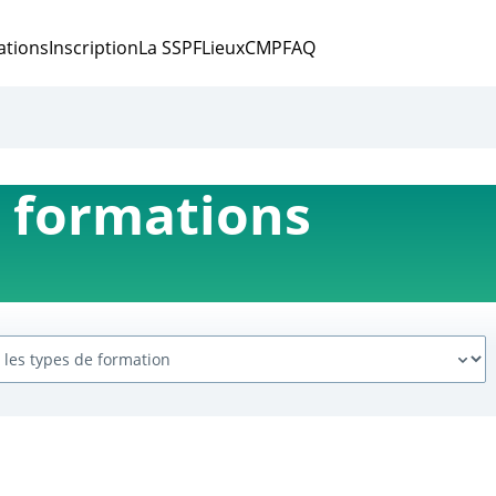
ations
Inscription
La SSPF
Lieux
CMP
FAQ
 formations